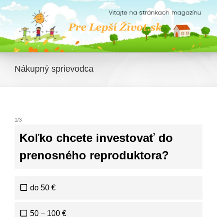
Skip
to
content
Nákupný sprievodca
1
/
3
Koľko chcete investovať do
prenosného reproduktora?
do 50 €
50 – 100 €